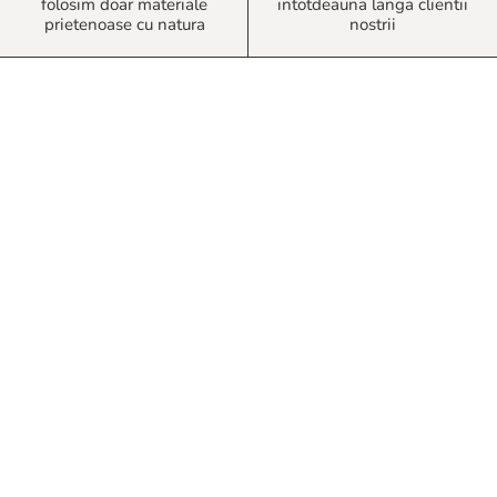
folosim doar materiale
intotdeauna langa clientii
prietenoase cu natura
nostrii