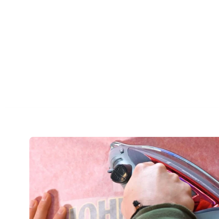
COMANDA!
LANSEAZA COMANDA PANA IN ORA 14:00 SI
GARANTAM CA ESTE PROCESATA SI PREDATA
CURIERULUI IN ACEEASI ZI , CU 95% SANSE SA
O PRIMESTI IN ZIUA *URMATOARE.