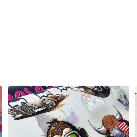
Home
Print DTF
Print DTF-UV
Preturi