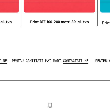
Prin
lei+tva
Print DTF 100-200 metri 30 lei+tva
CTATI-NE
PENTRU CANTITATI MAI MARI
CONTACTATI-NE
PE