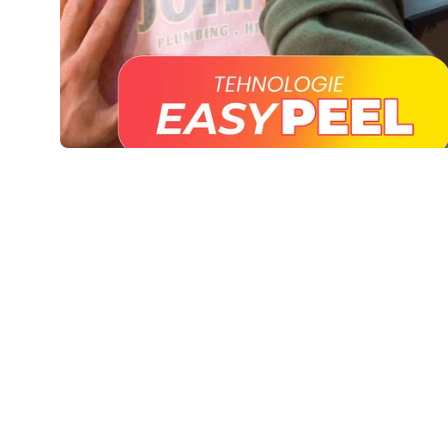
*Termenul estimat de primire în ziua urmatoare
poate varia în functie de zona de livrare și de
programul curierului.