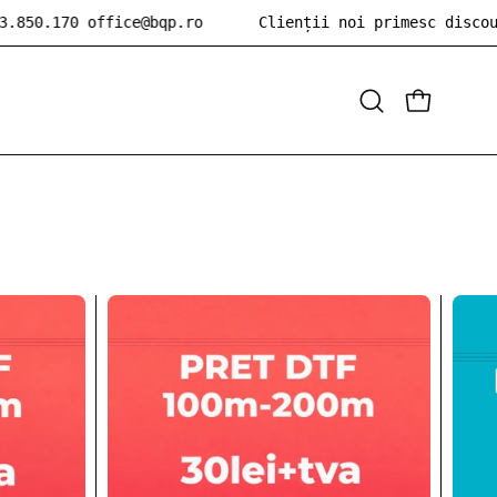
 0723.850.170 office@bqp.ro
Clienții noi primesc
d
Deschide
DESCHIDE
bara
de
căutare