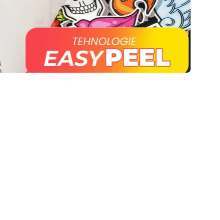
Politica de retur
Politica de livrare
Termeni si conditii
© 2026,
DTF ROmania
.
Powered by
Shopify
.